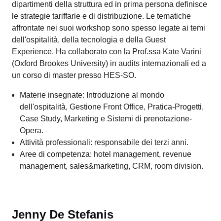
nel campo amministrativo e contabile e, in seguito, come
assistente e ricercatrice presso l’Istituto di ricerche
economiche della Svizzera italiana (USI-IRE).
Materie insegnate: General Management ed
Economia del turismo.
Attività professionali: docente della SSSAT e docente
di economia politica, risorse umane e logistica presso
la SSSE (Scuola superiore specializzata di economia)
di Bellinzona.
Aree di competenza: contabilità, finanza.
Sabrina Dandrea
Specialista turistico