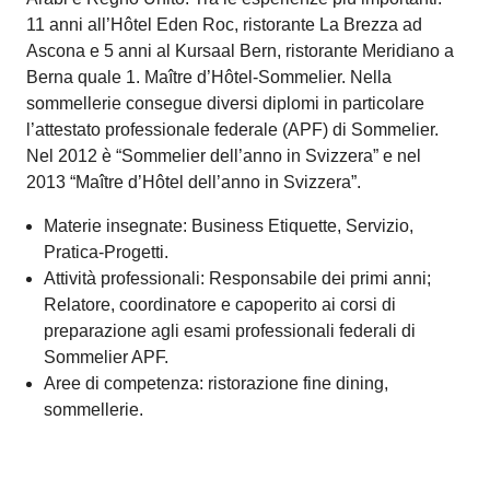
in differenti ordini scolastici e nel 2022 consegue
l’abilitazione all’insegnamento a titolo accessorio presso
lo SUFFP.
Materie insegnate: Gestione finanze.
Attività professionali: docente della SSSAT, docente di
materie economiche e finanziarie presso la SSSE
(Scuola superiore specializzata di economia) di
Bellinzona e docente di gestione aziendale e risorse
umane al IFC (Istituto formazione continua) di
Camorino.
Aree di competenza: contabilità e finanza.
Giovanni Ferraris
Specialista turistico, Albergatore-ristoratore