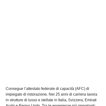
Dopo gli studi in contabilità e finanze all'Università di
San Gallo inizia l’attività professionale come consulente
finanziario a Zurigo. In seguito ottiene l’attestato federale
di specialista in contabilità e finanza e continua l’attività
professionale ricoprendo ruoli di responsabilità nei
reparti Finanze e Risorse Umane in aziende ticinesi.
Dal 2017 è docente di materie economiche e finanziarie