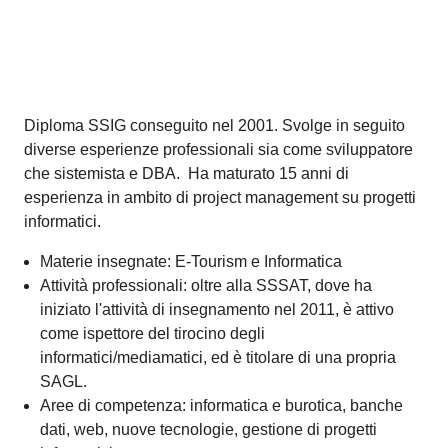
Remo Chiesa
Specialista turistico, Albergatore-ristoratore