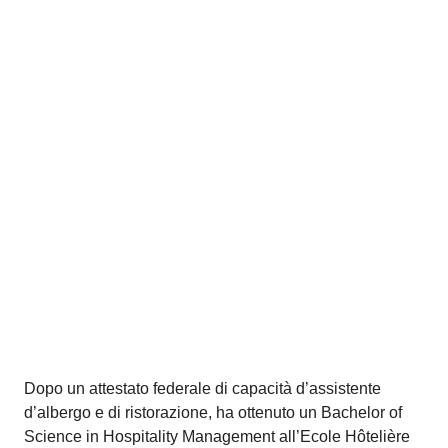
Laurea quadriennale in Management con
specializzazione in contabilità e finanze all'Università di
San Gallo. Ha lavorato come revisore e consulente
organizzativo bancario e come esperto fiscale.
Insegnamento presso la SCC e in diverse formazioni del