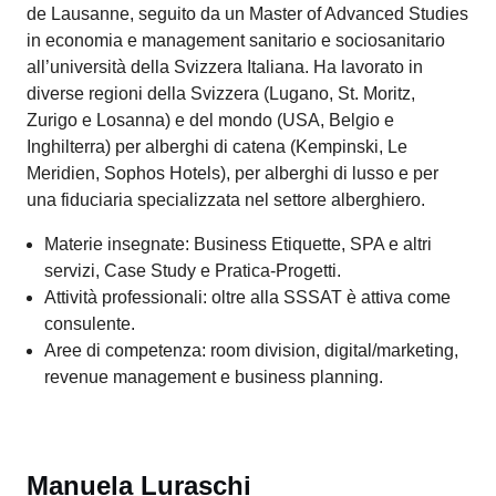
settore terziario in Ticino, è stato membro di direzione
della SSSAT per otto anni sino al 2020. Parallelamente
ha conseguito l’attestato di trance healer e la maestria di
facilitatore Psych-k.
Materie insegnate: Basi economiche, Gestione
aziendale e Risorse umane.
Attività professionali: docente SSSAT dove si occupa
anche di alcuni aspetti amministrativi, gestisce
l’azienda di famiglia, facilitatore Psych-k.
Aree di competenza: finanze e contabilità, risorse
umane, organizzazione, management strategico e
project management.
Letizia Gianora
Specialista turistico, Albergatore-ristoratore