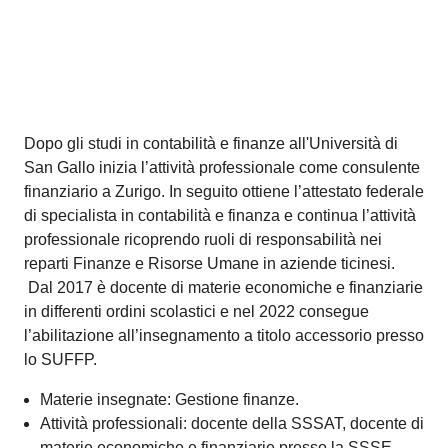
Diplomata SSSAT, si è specializzata in Revenue
Management e ha proseguito la formazione
partecipando a seminari di scuole e aziende leader nel
settore turistico e alberghiero a livello nazionale ed
internazionale. Organizza e coordina l'operatività dei
dipartimenti della struttura ed in prima persona definisce
le strategie tariffarie e di distribuzione. Le tematiche
affrontate nei suoi workshop sono spesso legate ai temi
dell'ospitalità, della tecnologia e della Guest
Experience. Ha collaborato con la Prof.ssa Kate Varini
(Oxford Brookes University) in audits internazionali ed a
un corso di master presso HES-SO.
Materie insegnate: Introduzione al mondo
dell'ospitalità, Gestione Front Office, Pratica-Progetti,
Case Study, Marketing e Sistemi di prenotazione-
Opera.