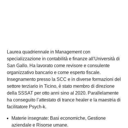
Consegue l’attestato federale di capacità (AFC) di
impiegato di ristorazione. Nei 25 anni di carriera lavora
in strutture di lusso e stellate in Italia, Svizzera, Emirati
Arabi e Regno Unito. Tra le esperienze più importanti:
11 anni all’Hôtel Eden Roc, ristorante La Brezza ad
Ascona e 5 anni al Kursaal Bern, ristorante Meridiano a
Berna quale 1. Maître d’Hôtel-Sommelier. Nella
sommellerie consegue diversi diplomi in particolare
l’attestato professionale federale (APF) di Sommelier.
Nel 2012 è “Sommelier dell’anno in Svizzera” e nel
2013 “Maître d’Hôtel dell’anno in Svizzera”.
Materie insegnate: Business Etiquette, Servizio,
Pratica-Progetti.
Attività professionali: Responsabile dei primi anni;
Relatore, coordinatore e capoperito ai corsi di