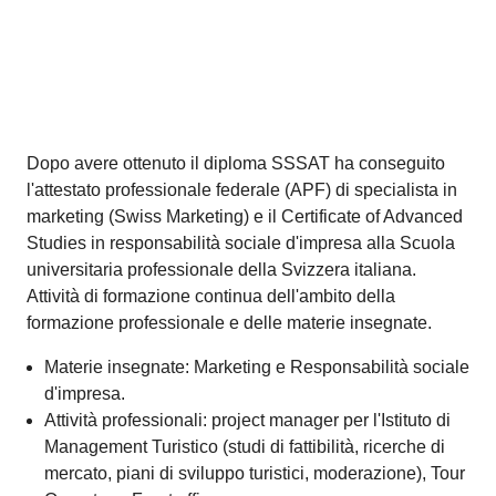
Dopo un attestato federale di capacità d’assistente
d’albergo e di ristorazione, ha ottenuto un Bachelor of
Science in Hospitality Management all’Ecole Hôtelière
de Lausanne, seguito da un Master of Advanced Studies
in economia e management sanitario e sociosanitario
all’università della Svizzera Italiana. Ha lavorato in
diverse regioni della Svizzera (Lugano, St. Moritz,
Zurigo e Losanna) e del mondo (USA, Belgio e
Inghilterra) per alberghi di catena (Kempinski, Le
Meridien, Sophos Hotels), per alberghi di lusso e per
una fiduciaria specializzata nel settore alberghiero.
Materie insegnate: Business Etiquette, SPA e altri
servizi, Case Study e Pratica-Progetti.
Attività professionali: oltre alla SSSAT è attiva come