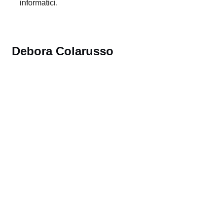
Diploma SSIG conseguito nel 2001. Svolge in seguito
diverse esperienze professionali sia come sviluppatore
che sistemista e DBA. Ha maturato 15 anni di
esperienza in ambito di project management su progetti
informatici.
Materie insegnate: E-Tourism e Informatica
Attività professionali: oltre alla SSSAT, dove ha
iniziato l'attività di insegnamento nel 2011, è attivo
come ispettore del tirocino degli