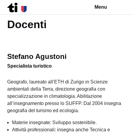
Menu
Vai al contenuto della pagina
Vai al piè di pagina
Torna a La scuola
Docenti
Stefano Agustoni
Specialista turistico
Geografo, laureato all’ETH di Zurigo in Scienze
ambientali della Terra, direzione geografia con
specializzazione in climatologia. Abilitazione
all’insegnamento presso lo SUFFP. Dal 2004 insegna
geografia del turismo ed ecologia.