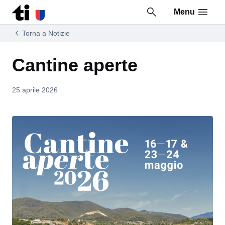
Menu
Vai al contenuto della pagina
Vai al piè di pagina
Torna a Notizie
Cantine aperte
25 aprile 2026