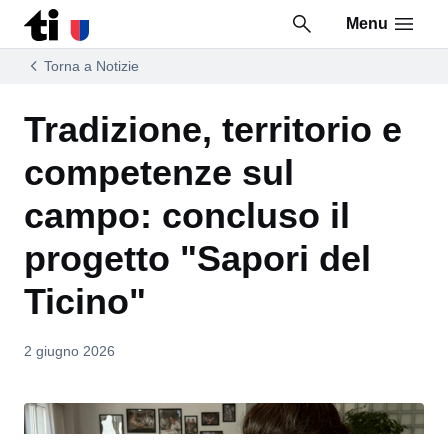
Menu
Vai al contenuto della pagina
Vai al piè di pagina
Torna a Notizie
Tradizione, territorio e
competenze sul
campo: concluso il
progetto "Sapori del
Ticino"
2 giugno 2026