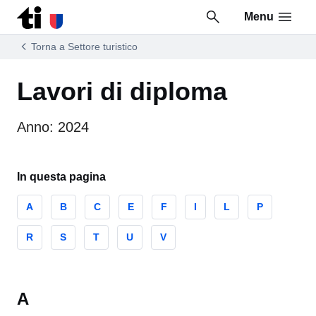
Menu
Vai al contenuto della pagina
Vai al piè di pagina
Torna a Settore turistico
Lavori di diploma
Anno: 2024
In questa pagina
A
B
C
E
F
I
L
P
R
S
T
U
V
A